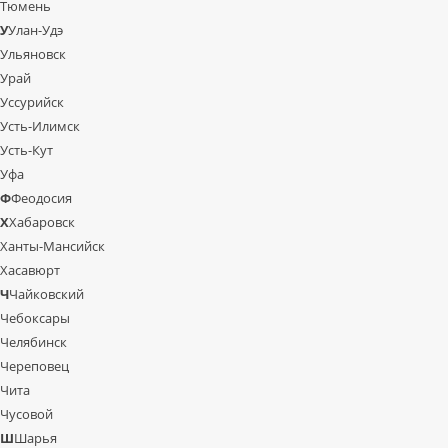
Тюмень
У
Улан-Удэ
Ульяновск
Урай
Уссурийск
Усть-Илимск
Усть-Кут
Уфа
Ф
Феодосия
Х
Хабаровск
Ханты-Мансийск
Хасавюрт
Ч
Чайковский
Чебоксары
Челябинск
Череповец
Чита
Чусовой
Ш
Шарья