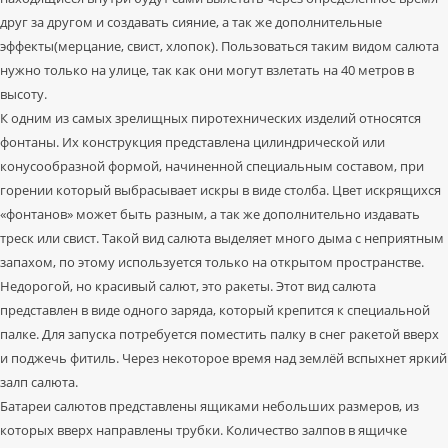
друг за другом и создавать сияние, а так же дополнительные
эффекты(мерцание, свист, хлопок). Пользоваться таким видом салюта
нужно только на улице, так как они могут взлетать на 40 метров в
высоту.
К одним из самых зрелищных пиротехнических изделий относятся
фонтаны. Их конструкция представлена цилиндрической или
конусообразной формой, начиненной специальным составом, при
горении который выбрасывает искры в виде столба. Цвет искрящихся
«фонтанов» может быть разным, а так же дополнительно издавать
треск или свист. Такой вид салюта выделяет много дыма с неприятным
запахом, по этому используется только на открытом пространстве.
Недорогой, но красивый салют, это ракеты. Этот вид салюта
представлен в виде одного заряда, который крепится к специальной
палке. Для запуска потребуется поместить палку в снег ракетой вверх
и поджечь фитиль. Через некоторое время над землёй вспыхнет яркий
залп салюта.
Батареи салютов представлены ящиками небольших размеров, из
которых вверх направлены трубки. Количество залпов в ящичке