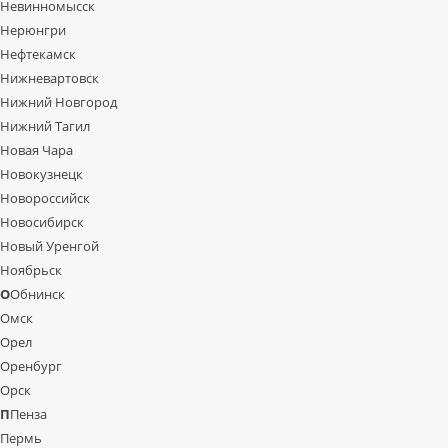
Невинномысск
Нерюнгри
Нефтекамск
Нижневартовск
Нижний Новгород
Нижний Тагил
Новая Чара
Новокузнецк
Новороссийск
Новосибирск
Новый Уренгой
Ноябрьск
О
Обнинск
Омск
Орел
Оренбург
Орск
П
Пенза
Пермь