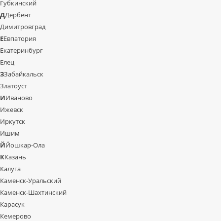
Губкинский
Д
Дербент
Димитровград
Е
Евпатория
Екатеринбург
Елец
З
Забайкальск
Златоуст
И
Иваново
Ижевск
Иркутск
Ишим
Й
Йошкар-Ола
К
Казань
Калуга
Каменск-Уральский
Каменск-Шахтинский
Карасук
Кемерово