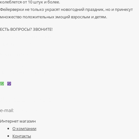
колеблется от 10 штук и более.
Фейерверки не только украсят новогодний праздник, но и принесут
множество положительных эмоций взрослым и детям.
ЕСТЬ ВОПРОСЫ? ЗВОНИТЕ!
Ежедневно с 10:00 до 20:00
(прием заказов)
8 (800) 500-16-42
Заказать звонок
Перезвоним за 5 минут!
Доставка и оплата
e-mail:
zakazmsk@s-salut.ru
Интернет магазин
О компании
Контакты