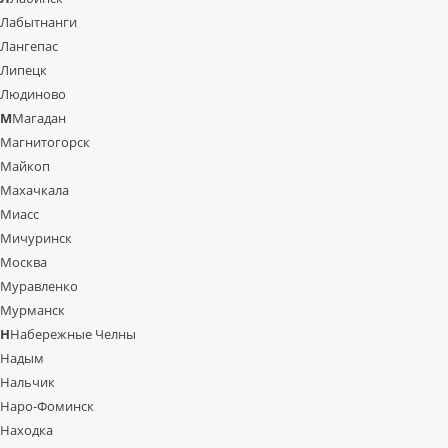
Лабытнанги
Лангепас
Липецк
Людиново
М
Магадан
Магнитогорск
Майкоп
Махачкала
Миасс
Мичуринск
Москва
Муравленко
Мурманск
Н
Набережные Челны
Надым
Нальчик
Наро-Фоминск
Находка