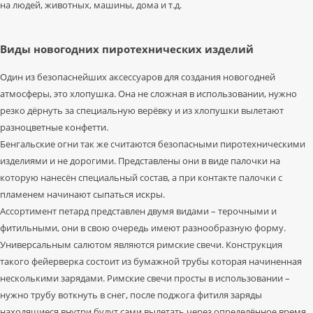
на людей, животных, машины, дома и т.д.
Виды новогодних пиротехнических изделий
Один из безопаснейших аксессуаров для создания новогодней
атмосферы, это хлопушка. Она не сложная в использовании, нужно
резко дёрнуть за специальную верёвку и из хлопушки вылетают
разноцветные конфетти.
Бенгальские огни так же считаются безопасными пиротехническими
изделиями и не дорогими. Представлены они в виде палочки на
которую нанесён специальный состав, а при контакте палочки с
пламенем начинают сыпаться искры.
Ассортимент петард представлен двумя видами – терочными и
фитильными, они в свою очередь имеют разнообразную форму.
Универсальным салютом являются римские свечи. Конструкция
такого фейерверка состоит из бумажной трубы которая начиненная
несколькими зарядами. Римские свечи просты в использовании –
нужно трубу воткнуть в снег, после поджога фитиля заряды
находящиеся внутри будут сами вылетать через определённое время