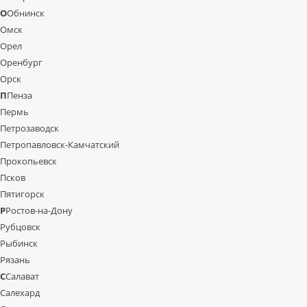
О
Обнинск
Омск
Орел
Оренбург
Орск
П
Пенза
Пермь
Петрозаводск
Петропавловск-Камчатский
Прокопьевск
Псков
Пятигорск
Р
Ростов-на-Дону
Рубцовск
Рыбинск
Рязань
С
Салават
Салехард