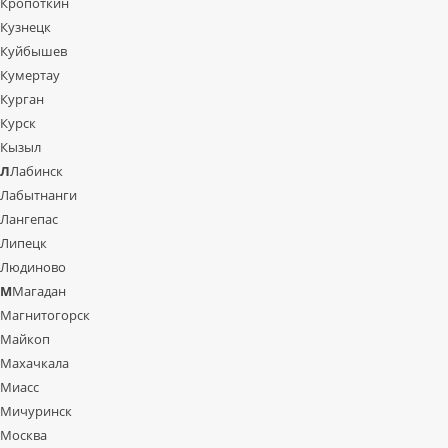
Кропоткин
Кузнецк
Куйбышев
Кумертау
Курган
Курск
Кызыл
Л
Лабинск
Лабытнанги
Лангепас
Липецк
Людиново
М
Магадан
Магнитогорск
Майкоп
Махачкала
Миасс
Мичуринск
Москва