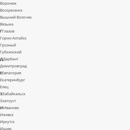
Воронеж
Воскресенск
Вышний Волочек
Вязьма
Г
Глазов
Горно-Алтайск
Грозный
Губкинский
Д
Дербент
Димитровград
Е
Евпатория
Екатеринбург
Елец
З
Забайкальск
Златоуст
И
Иваново
Ижевск
Иркутск
Ишим