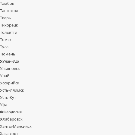
Тамбов
Таштагол
Тверь
Тихорецк
Тольятти
Томск
Тула
Тюмень
У
Улан-Удэ
Ульяновск
Урай
Уссурийск
Усть-Илимск
Усть-Кут
Уфа
Ф
Феодосия
Х
Хабаровск
Ханты-Мансийск
Хасавюрт