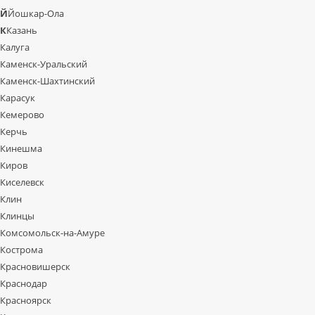
Й
Йошкар-Ола
К
Казань
Калуга
Каменск-Уральский
Каменск-Шахтинский
Карасук
Кемерово
Керчь
Кинешма
Киров
Киселевск
Клин
Клинцы
Комсомольск-на-Амуре
Кострома
Красновишерск
Краснодар
Красноярск