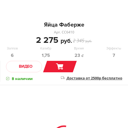
Яйца Фаберже
Арт. СС6410
2 275
руб.
2 345
руб.
Залпов
Калибр
Время
Эффекты
6
1,75
23
с
7
ВИДЕО
Доставка от 2500р бесплатно
В наличии