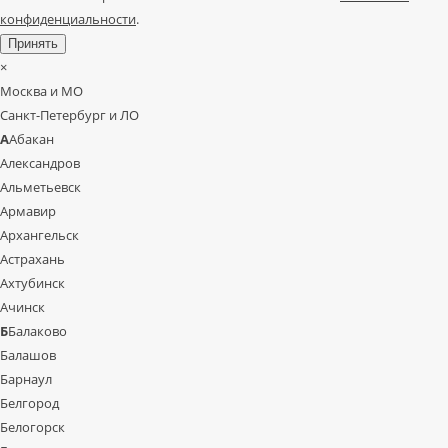
конфиденциальности
.
Принять
×
Москва и МО
Санкт-Петербург и ЛО
А
Абакан
Александров
Альметьевск
Армавир
Архангельск
Астрахань
Ахтубинск
Ачинск
Б
Балаково
Балашов
Барнаул
Белгород
Белогорск