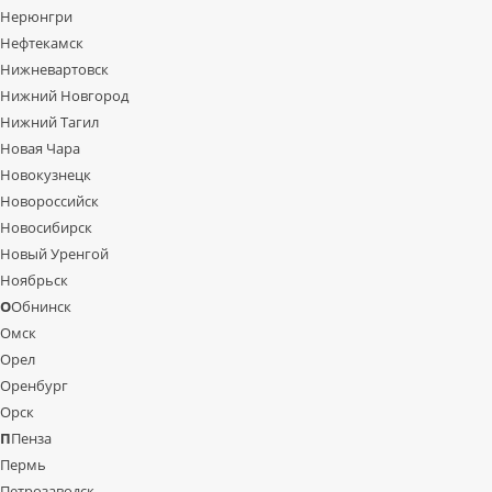
Нерюнгри
Нефтекамск
Нижневартовск
Нижний Новгород
Нижний Тагил
Новая Чара
Новокузнецк
Новороссийск
Новосибирск
Новый Уренгой
Ноябрьск
О
Обнинск
Омск
Орел
Оренбург
Орск
П
Пенза
Пермь
Петрозаводск