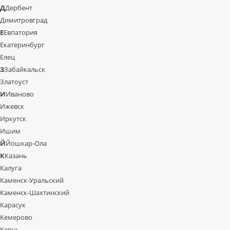
Д
Дербент
Димитровград
Е
Евпатория
Екатеринбург
Елец
З
Забайкальск
Златоуст
И
Иваново
Ижевск
Иркутск
Ишим
Й
Йошкар-Ола
К
Казань
Калуга
Каменск-Уральский
Каменск-Шахтинский
Карасук
Кемерово
Керчь