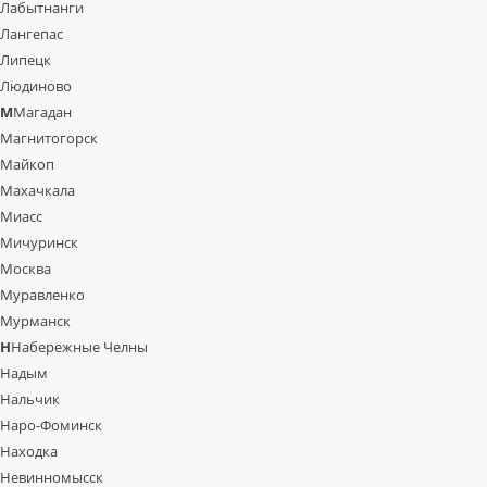
Лабытнанги
Лангепас
Липецк
Людиново
М
Магадан
Магнитогорск
Майкоп
Махачкала
Миасс
Мичуринск
Москва
Муравленко
Мурманск
Н
Набережные Челны
Надым
Нальчик
Наро-Фоминск
Находка
Невинномысск