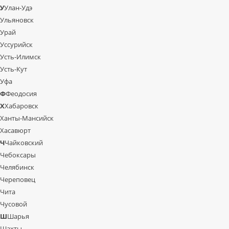
У
Улан-Удэ
Ульяновск
Урай
Уссурийск
Усть-Илимск
Усть-Кут
Уфа
Ф
Феодосия
Х
Хабаровск
Ханты-Мансийск
Хасавюрт
Ч
Чайковский
Чебоксары
Челябинск
Череповец
Чита
Чусовой
Ш
Шарья
Шахты