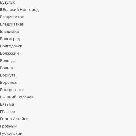
Бузулук
В
Великий Новгород
Владивосток
Владикавказ
Владимир
Волгоград
Волгодонск
Волжский
Вологда
Вольск
Воркута
Воронеж
Воскресенск
Вышний Волочек
Вязьма
Г
Глазов
Горно-Алтайск
Грозный
Губкинский