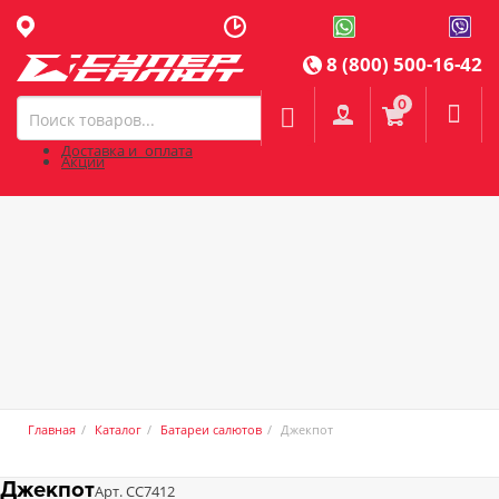
8 (800) 500-16-42
0

Доставка и оплата
Акции
Главная
Каталог
Батареи салютов
Джекпот
Джекпот
Арт. СС7412