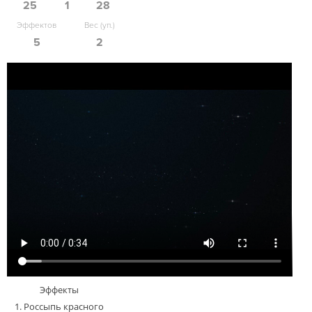
25
1
28
Эффектов
Вес (уп.)
5
2
Эффекты
1. Россыпь красного