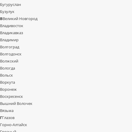
Бугуруслан
Бузулук
В
Великий Новгород
Владивосток
Владикавказ
Владимир
Волгоград
Волгодонск
Волжский
Вологда
Вольск
Воркута
Воронеж
Воскресенск
Вышний Волочек
Вязьма
Г
Глазов
Горно-Алтайск
Грозный