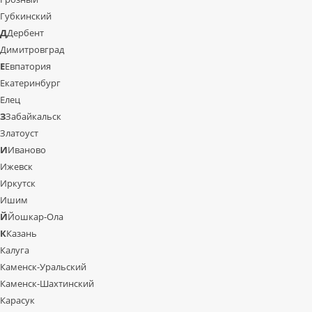
Губкинский
Д
Дербент
Димитровград
Е
Евпатория
Екатеринбург
Елец
З
Забайкальск
Златоуст
И
Иваново
Ижевск
Иркутск
Ишим
Й
Йошкар-Ола
К
Казань
Калуга
Каменск-Уральский
Каменск-Шахтинский
Карасук