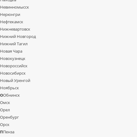
Невинномысск
Нерюнгри
Нефтекамск
Нижневартовск
Нижний Новгород
Нижний Тагил
Новая Чара
Новокузнецк
Новороссийск
Новосибирск
Новый Уренгой
Ноябрьск
О
Обнинск
Омск
Орел
Оренбург
Орск
П
Пенза