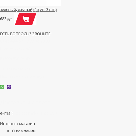
зеленый, желтый) ( в уп. 3 шт.)
683
руб.
ЕСТЬ ВОПРОСЫ? ЗВОНИТЕ!
Ежедневно с 10:00 до 20:00
(прием заказов)
8 (800) 500-16-42
Заказать звонок
Перезвоним за 5 минут!
Доставка и оплата
e-mail:
zakazmsk@s-salut.ru
Интернет магазин
О компании