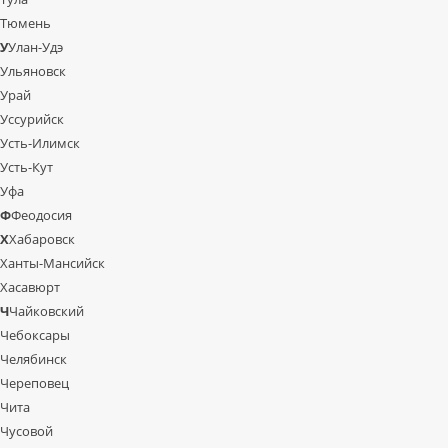
Тюмень
У
Улан-Удэ
Ульяновск
Урай
Уссурийск
Усть-Илимск
Усть-Кут
Уфа
Ф
Феодосия
Х
Хабаровск
Ханты-Мансийск
Хасавюрт
Ч
Чайковский
Чебоксары
Челябинск
Череповец
Чита
Чусовой