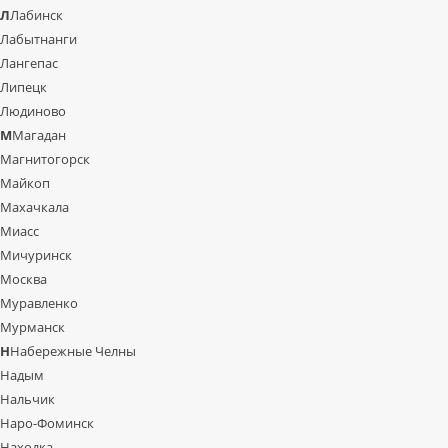
Л
Лабинск
Лабытнанги
Лангепас
Липецк
Людиново
М
Магадан
Магнитогорск
Майкоп
Махачкала
Миасс
Мичуринск
Москва
Муравленко
Мурманск
Н
Набережные Челны
Надым
Нальчик
Наро-Фоминск
Находка